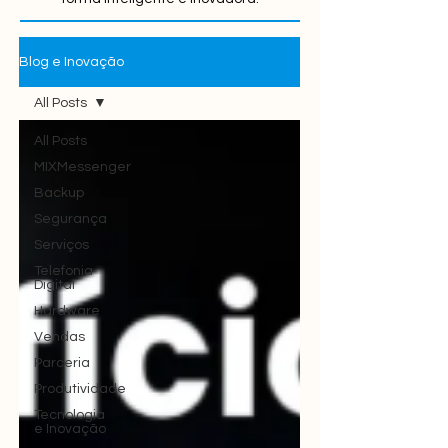
Blog e Inovação
All Posts
All Posts
MIXMessenger
Backup
Segurança
Serviços
Telefonia
Digital
Hardware
Vendas
Parceria
Produtividade
Tecnologia
e Inovação