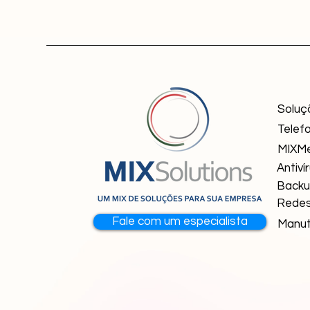
Soluç
Telefo
MIXM
Antiví
Back
Redes
Fale com um especialista
Manut