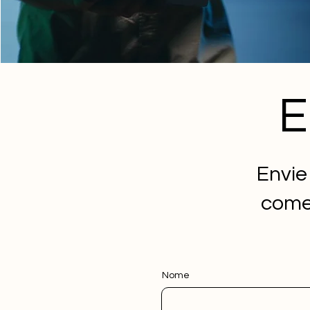
E
Envie
comer
Nome