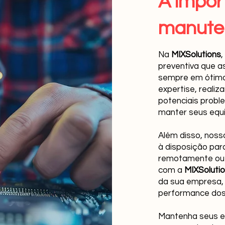
A impor
manute
Na
MIXSolutions
preventiva que a
sempre em ótimo
expertise, reali
potenciais probl
manter seus equi
Além disso, noss
à disposição para
remotamente ou n
com a
MIXSoluti
da sua empresa, 
performance dos 
Mantenha seus 