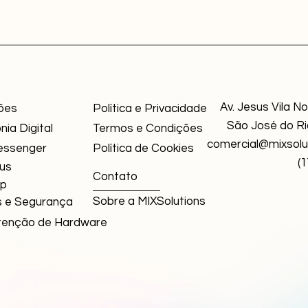
Av. Jesus Vila N
ões
Política e Privacidade
São José do Ri
nia Digital
Termos e Condições
comercial@mixsolu
essenger
Política de Cookies
(
rus
Contato
up
Sobre a MIXSolutions
 e Segurança
enção de Hardware