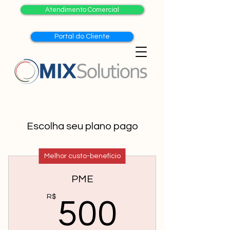
Atendimento Comercial
Portal do Cliente
Escolha seu plano pago
Melhor custo-benefício
PME
500R$
R$
500