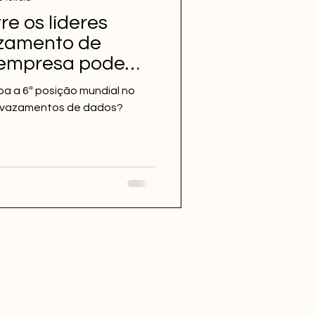
re os líderes
zamento de
 empresa pode
pa a 6ª posição mundial no
s vazamentos de dados?