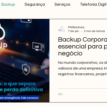
Backup
Segurança
Serviços
Telefonia Digit
Tecnologia e Inovação
Infraestrutura
MIXSolutions
7 de jan.
3 min de leitura
Backup Corporat
essencial para 
negócio
No mundo corporativo, os d
valiosos de uma empresa. I
registros financeiros, proje
são essenciais para a cont