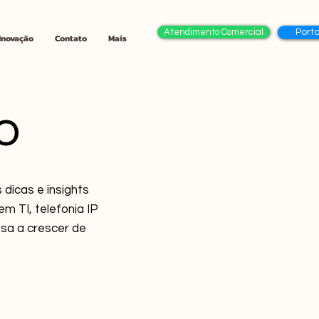
Atendimento Comercial
Porta
 Inovação
Contato
Mais
o
dicas e insights
m TI, telefonia IP
sa a crescer de