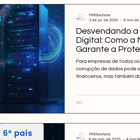
MIXSolutions
3 de jul. de 2025
6 min de 
Desvendando a
Digital: Como a 
Garante a Prot
Dados
Para empresas de todos os 
corrupção de dados pode si
financeiros, mas também da
e à confiança de clientes.
MIXSolutions
6 de mai. de 2025
4 min de