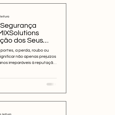
leitura
 Segurança
MIXSolutions
eção dos Seus
portes, a perda, roubo ou
gnificar não apenas prejuízos
nos irreparáveis à reputação
 leitura