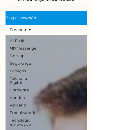
Blog e Inovação
Parceria
All Posts
MIXMessenger
Backup
Segurança
Serviços
Telefonia
Digital
Hardware
Vendas
Parceria
Produtividade
Tecnologia
e Inovação