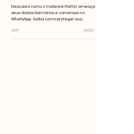
– Saiba como se proteger
Descubra como o malware RatOn ameaça
seus dados bancários e conversas no
WhatsApp. Saiba como proteger sua
empresa e informações com a ajuda da
MIXSolutions.