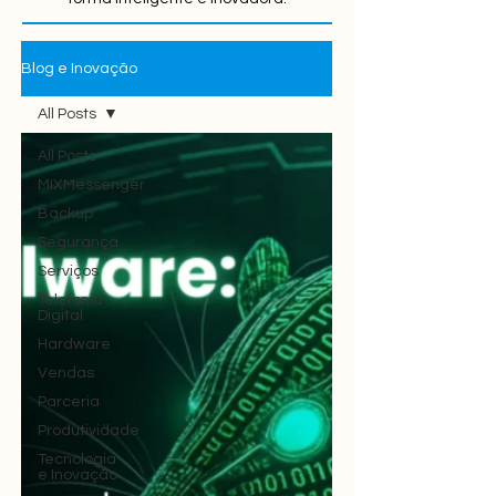
Blog e Inovação
All Posts
All Posts
MIXMessenger
Backup
Segurança
Serviços
Telefonia
Digital
Hardware
Vendas
Parceria
Produtividade
Tecnologia
e Inovação