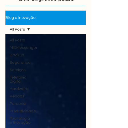
Blog e Inovação
All Posts
All Posts
MIXMessenger
Backup
Segurança
Serviços
Telefonia
Digital
Hardware
Vendas
Parceria
Produtividade
Tecnologia
e Inovação