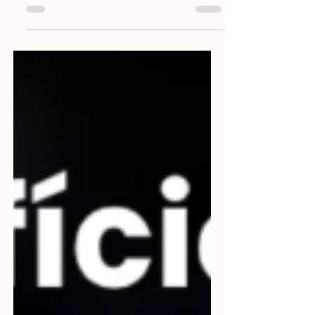
para a nuvem e como uma arquitetura
Cloud inteligente pode revolucionar a
forma como sua empresa opera. Vamos
mergulhar nos detalhes para que você
entenda como essa mudança pode ser o
diferencial que sua organização precisa.