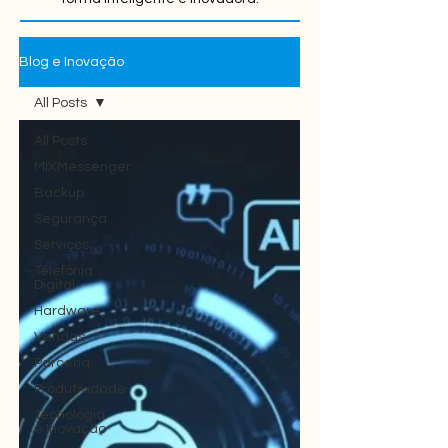
Blog e Inovação
All Posts
All Posts
MIXMessenger
Backup
Segurança
Serviços
Telefonia
Digital
Hardware
Vendas
Parceria
Produtividade
Tecnologia
e Inovação