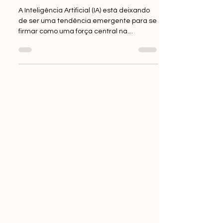
Inteligência Artificial em
2025: O Futuro Já Começou
A Inteligência Artificial (IA) está deixando
de ser uma tendência emergente para se
firmar como uma força central na
transformação dos negócios, da
sociedade e da tecnologia.