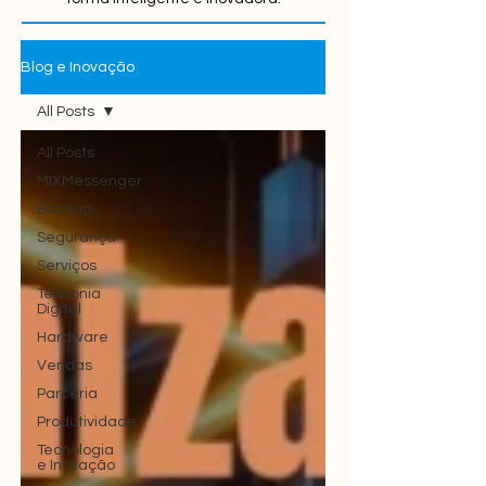
Blog e Inovação
All Posts
All Posts
MIXMessenger
Backup
Segurança
Serviços
Telefonia
Digital
Hardware
Vendas
Parceria
Produtividade
Tecnologia
e Inovação