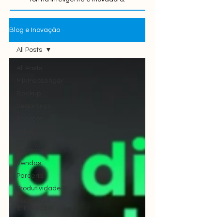
Blog e Inovação
All Posts
All Posts
MIXMessenger
Backup
Segurança
Serviços
Telefonia
Digital
Hardware
Vendas
Parceria
Produtividade
Tecnologia
e Inovação