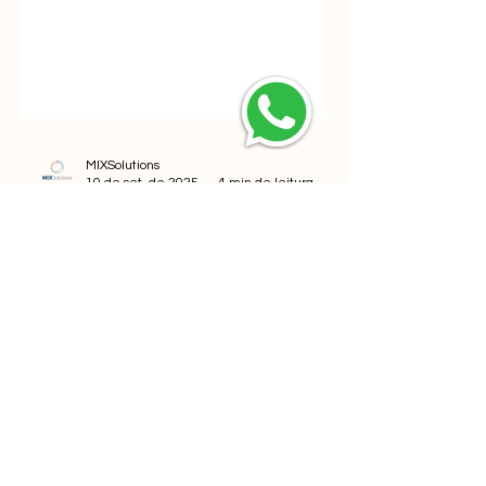
MIXSolutions
10 de set. de 2025
4 min de leitura
O Desafio do atendimento
via WhatsApp no mundo
empresarial
Descubra como o MIXMessenger da
MIXSolutions pode revolucionar seu
atendimento via WhatsApp, centralizando
mensagens, organizando processos e
aumentando a produtividade da sua
equipe. Saiba mais!