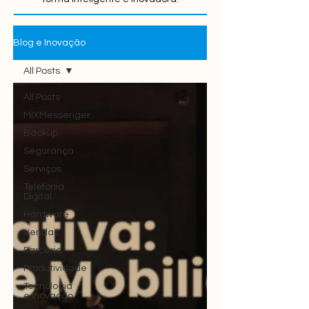
Blog e Inovação
All Posts
All Posts
MIXMessenger
Backup
Segurança
Serviços
Telefonia
Digital
Hardware
Vendas
Parceria
Produtividade
Tecnologia
e Inovação