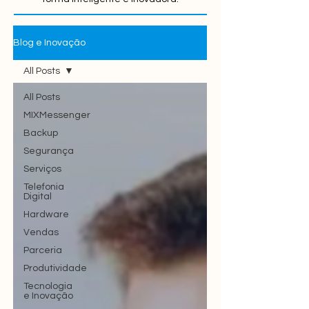
Blog e Inovação
All Posts
All Posts
MIXMessenger
Backup
Segurança
Serviços
Telefonia
Digital
Hardware
Vendas
Parceria
Produtividade
Tecnologia
e Inovação