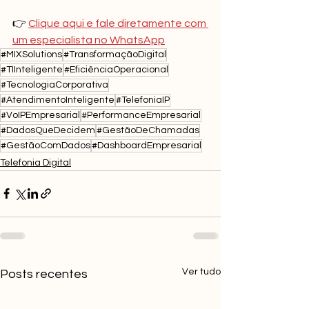
👉 
Clique aqui e fale diretamente com 
um especialista no WhatsApp
#MIXSolutions
#TransformaçãoDigital
#TIInteligente
#EficiênciaOperacional
#TecnologiaCorporativa
#AtendimentoInteligente
#TelefoniaIP
#VoIPEmpresarial
#PerformanceEmpresarial
#DadosQueDecidem
#GestãoDeChamadas
#GestãoComDados
#DashboardEmpresarial
Telefonia Digital
Ver tudo
Posts recentes