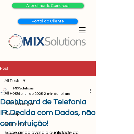
Atendimento Comercial
Portal do Cliente
Post
All Posts
MIXSolutions
All Posts
10 de jul. de 2025
2 min de leitura
Dashboard de Telefonia
MIXMessenger
IP: Decida com Dados, não
Backup
com Intuição!
Segurança
Você ainda avalia a qualidade do 