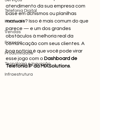
Serviços
atendimento da sua empresa com 
Telefonia Digital
base em achismos ou planilhas 
manuais? Isso é mais comum do que 
Hardware
parece — e um dos grandes 
Vendas
obstáculos à melhoria real da 
Parceria
comunicação com seus clientes. A 
boa notícia é que você pode virar 
Produtividade
esse jogo com o 
Dashboard de 
Tecnologia e Inovação
Telefonia IP da MIXSolutions
.
Infraestrutura